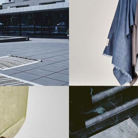
EATION
SI