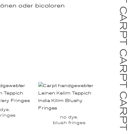
tönen oder bicoloren
dye,
 fringes
no dye,
blush fringes