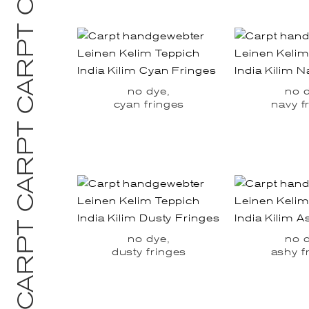
no dye,
no 
cyan fringes
navy f
no dye,
no 
dusty fringes
ashy f