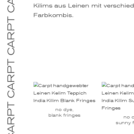
Kilims aus Leinen mit verschie
Farbkombis.
no dye,
blank fringes
no 
sunny 