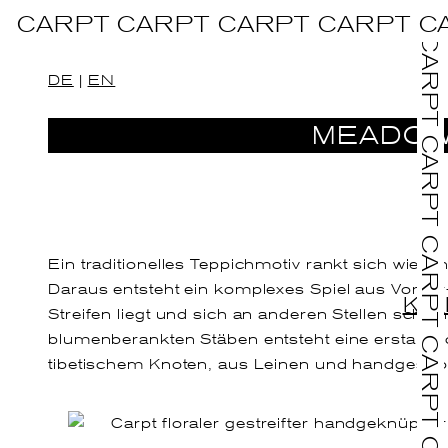
CARPT CARPT CARPT CARPT C
DE
|
EN
MEADOW
Ein traditionelles Teppichmotiv rankt sich wie e
Daraus entsteht ein komplexes Spiel aus Vorder-
KO
Streifen liegt und sich an anderen Stellen sche
blumenberankten Stäben entsteht eine erstaunl
tibetischem Knoten, aus Leinen und handgespo